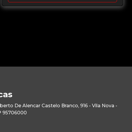
cas
rto De Alencar Castelo Branco, 916 - Vila Nova -
P 95706000