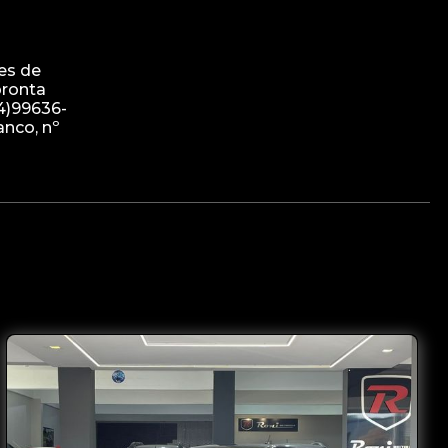
es de
pronta
4)99636-
anco, nº