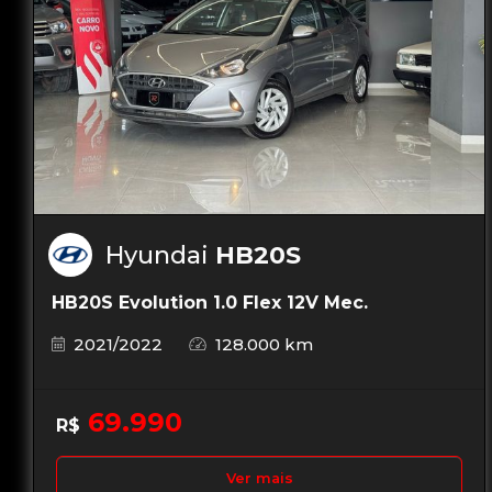
Hyundai
HB20S
HB20S Evolution 1.0 Flex 12V Mec.
2021/2022
128.000 km
69.990
R$
Ver mais