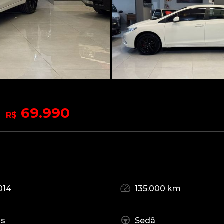
69.990
R$
014
135.000 km
as
Sedã