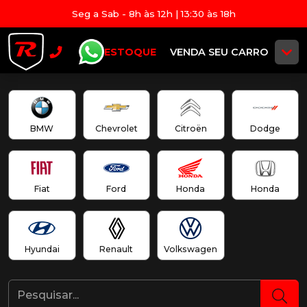
Seg a Sab - 8h às 12h | 13:30 às 18h
ESTOQUE
VENDA SEU CARRO
BMW
Chevrolet
Citroën
Dodge
Fiat
Ford
Honda
Honda
Hyundai
Renault
Volkswagen