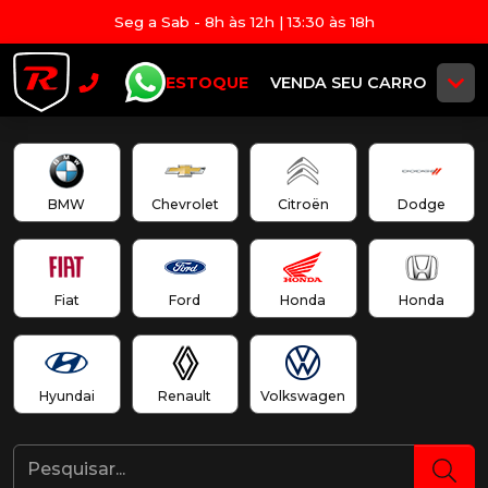
Seg a Sab - 8h às 12h | 13:30 às 18h
ESTOQUE
VENDA SEU CARRO
BMW
Chevrolet
Citroën
Dodge
Fiat
Ford
Honda
Honda
Hyundai
Renault
Volkswagen