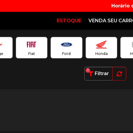
Horário
ESTOQUE
VENDA SEU CAR
ge
Fiat
Ford
Honda
H
1
Filtrar