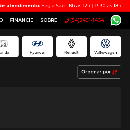
 de atendimento:
Seg a Sab - 8h às 12h | 13:30 às 18h
RO
FINANCIE
SOBRE
(54)3451-1454
onda
Hyundai
Renault
Volkswagen
Ordenar
por