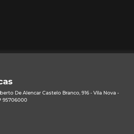
cas
rto De Alencar Castelo Branco, 916 - Vila Nova -
P 95706000