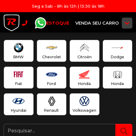
Seg a Sab - 8h às 12h | 13:30 às 18h
ESTOQUE
VENDA SEU CARRO
BMW
Chevrolet
Citroën
Dodge
Fiat
Ford
Honda
Honda
Hyundai
Renault
Volkswagen