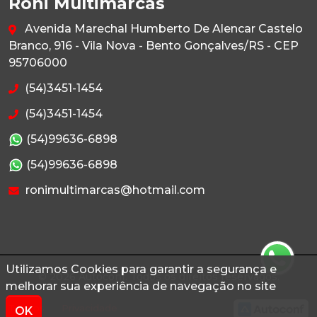
Roni Multimarcas
Avenida Marechal Humberto De Alencar Castelo
Branco, 916 - Vila Nova - Bento Gonçalves/RS - CEP
95706000
(54)3451-1454
(54)3451-1454
(54)99636-6898
(54)99636-6898
ronimultimarcas@hotmail.com
Utilizamos Cookies para garantir a segurança e
© 2026 Autoconf. Todos os direitos reservados.
melhorar sua experiência de navegação no site
Termos
Privacidade
OK